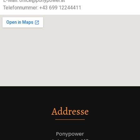
E-Mail: office@ponypower.at
Telefonnummer: +43 699 12244411
Addresse
Ponypower